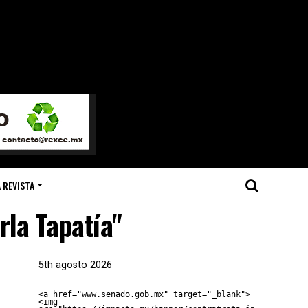
 REVISTA
rla Tapatía"
5th agosto 2026
<a href="www.senado.gob.mx" target="_blank">
<img 