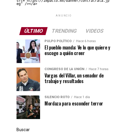
src="https://impacto.mx/banner/contratrata.jp
eg" /></a>
ANUNCIO
ÚLTIMO
TRENDING
VIDEOS
PULPO POLÍTICO
Hace 6 horas
El pueblo manda: Ve lo que quiere y
escoge a quién creer
CONGRESO DE LA UNIÓN
Hace 7 horas
Vargas del Villar, un senador de
trabajo y resultados
SILENCIO ROTO
Hace 1 día
Mordaza para esconder terror
Buscar