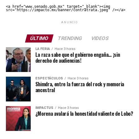
<a href="www.senado.gob.mx" target="_blank"><img 
src="https://impacto.mx/banner/contratrata.jpeg" /></a>
ANUNCIO
ÚLTIMO
TRENDING
VIDEOS
LA FERIA
Hace 3 horas
La raza sabe que el gobierno engaña… ¡sin
derecho de audiencias!
ESPECTÁCULOS
Hace 3 horas
Shimdra, entre la fuerza del rock y memoria
ancestral
IMPACTUS
Hace 3 horas
¿Morena avalará la honestidad valiente de Lobo?