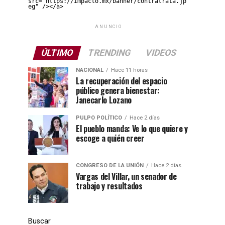
src="https://impacto.mx/banner/contratrata.jp
eg" /></a>
ANUNCIO
ÚLTIMO
TRENDING
VIDEOS
NACIONAL
Hace 11 horas
La recuperación del espacio
público genera bienestar:
Janecarlo Lozano
PULPO POLÍTICO
Hace 2 días
El pueblo manda: Ve lo que quiere y
escoge a quién creer
CONGRESO DE LA UNIÓN
Hace 2 días
Vargas del Villar, un senador de
trabajo y resultados
Buscar