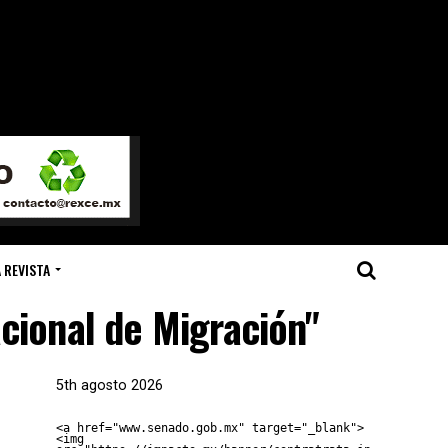
 REVISTA
acional de Migración"
5th agosto 2026
<a href="www.senado.gob.mx" target="_blank">
<img 