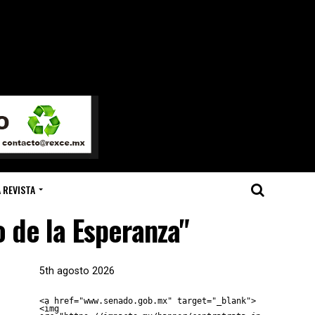
 REVISTA
 de la Esperanza"
5th agosto 2026
<a href="www.senado.gob.mx" target="_blank">
<img 