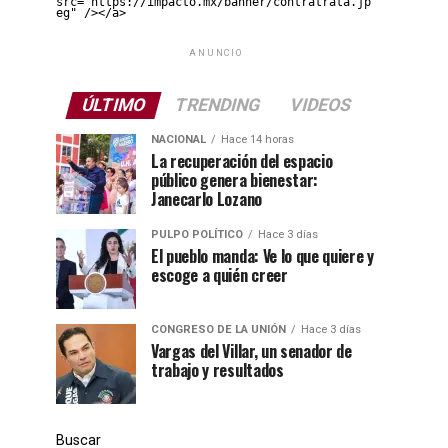
src="https://impacto.mx/banner/contratrata.jp
eg" /></a>
ANUNCIO
ÚLTIMO
TRENDING
VIDEOS
NACIONAL
Hace 14 horas
La recuperación del espacio
público genera bienestar:
Janecarlo Lozano
PULPO POLÍTICO
Hace 3 días
El pueblo manda: Ve lo que quiere y
escoge a quién creer
CONGRESO DE LA UNIÓN
Hace 3 días
Vargas del Villar, un senador de
trabajo y resultados
Buscar