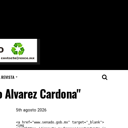
 REVISTA
o Alvarez Cardona"
5th agosto 2026
<a href="www.senado.gob.mx" target="_blank">
<img 