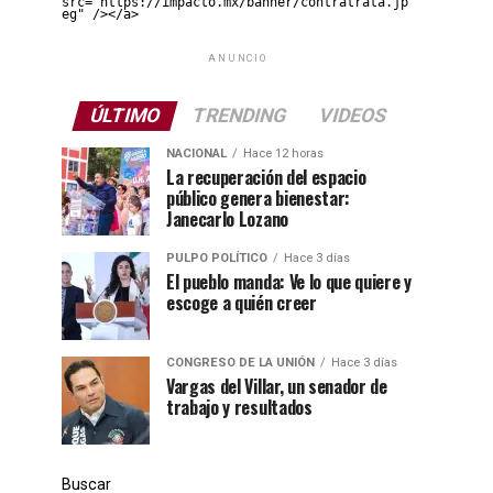
src="https://impacto.mx/banner/contratrata.jp
eg" /></a>
ANUNCIO
ÚLTIMO
TRENDING
VIDEOS
NACIONAL
Hace 12 horas
La recuperación del espacio
público genera bienestar:
Janecarlo Lozano
PULPO POLÍTICO
Hace 3 días
El pueblo manda: Ve lo que quiere y
escoge a quién creer
CONGRESO DE LA UNIÓN
Hace 3 días
Vargas del Villar, un senador de
trabajo y resultados
Buscar