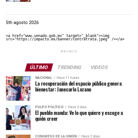
5th agosto 2026
<a href="www.senado.gob.mx" target="_blank"><img 
src="https://impacto.mx/banner/contratrata.jpeg" /></a>
ANUNCIO
ÚLTIMO
TRENDING
VIDEOS
NACIONAL
Hace 11 horas
La recuperación del espacio público genera
bienestar: Janecarlo Lozano
PULPO POLÍTICO
Hace 2 días
El pueblo manda: Ve lo que quiere y escoge a
quién creer
CONGRESO DE LA UNIÓN
Hace 2 días