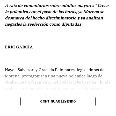
INFONAVIT
MEGAFARMACIA
MEXICANA
PAN
A raíz de comentarios sobre adultos mayores * Crece
PARTIDO ACCIÓN NACIONAL
la polémica con el paso de las horas, ya Morena se
A CONTINUACIÓN
desmarca del hecho discriminatorio y ya analizan
Caída de Cuauhtémoc Ochoa, producto de malas
negarles la reelección como diputadas
decisiones
NO TE LO PIERDAS
Morena demuestra incapacidad para mantener una
relación bilateral: Diputados priístas
ERIC GARCÍA
Nayeli Salvatori y Graciela Palomares, legisladoras de
Morena, protagonizan una nueva polémica luego de
viralizarse un fragmento del podcast DesCasadas, donde
realizaron comentarios sobre personas de la tercera
edad que desataron una ola de reacciones en redes
Durante el primer periodo ordinario asistió a 36 sesiones
sociales.
CONTINUAR LEYENDO
ordinarias y dos solemnes, mientras que en el segundo
periodo ordinario participó en 27 sesiones ordinarias y
Durante una conversación en el podcast, las legisladoras
tres solemnes, además de acudir al periodo