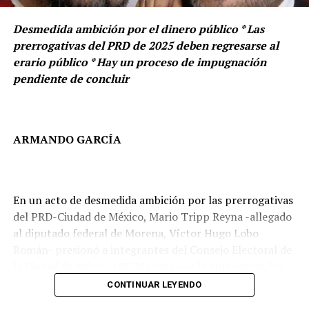
Desmedida ambición por el dinero público * Las
prerrogativas del PRD de 2025 deben regresarse al
erario público * Hay un proceso de impugnación
pendiente de concluir
ARMANDO GARCÍA
En un acto de desmedida ambición por las prerrogativas
del PRD-Ciudad de México, Mario Tripp Reyna -allegado
al diputado federal de Morena, Víctor Hugo Lobo
LEGISLADORAS SE DEFIENDEN
Román- presionó a integrantes del Consejo Electoral de
la Ciudad de México (IECM) para que le entregaran los
Nayeli Salvatori asegura que el video fue sacado de
recursos del partido.
contexto.
CONTINUAR LEYENDO
“La política debe traducirse en resultados, propuestas y
soluciones concretas para las familias mexicanas”, la