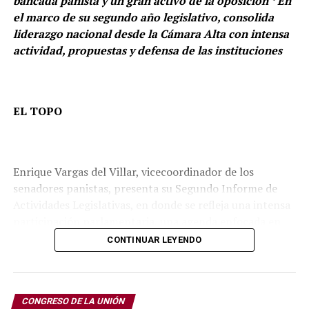
bancada panista y un gran activo de la oposición * En
el marco de su segundo año legislativo, consolida
liderazgo nacional desde la Cámara Alta con intensa
actividad, propuestas y defensa de las instituciones
EL TOPO
Enrique Vargas del Villar, vicecoordinador de los
senadores panistas, presenta su Segundo Informe de
Actividades Legislativas, en donde se refleja una intensa
participación parlamentaria, una agenda enfocada en
seguridad, justicia, vivienda, protección de la niñez y
CONTINUAR LEYENDO
fortalecimiento institucional, además de una presencia
constante en los órganos de decisión más importantes
Vargas reitera que está firme en la defensa de los
del Senado de la República.
trabajadores del país.
CONGRESO DE LA UNIÓN