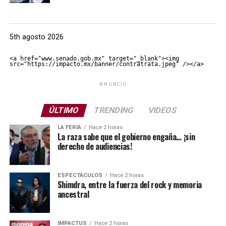
5th agosto 2026
<a href="www.senado.gob.mx" target="_blank"><img 
src="https://impacto.mx/banner/contratrata.jpeg" /></a>
ANUNCIO
ÚLTIMO
TRENDING
VIDEOS
LA FERIA
Hace 2 horas
La raza sabe que el gobierno engaña… ¡sin
derecho de audiencias!
ESPECTÁCULOS
Hace 2 horas
Shimdra, entre la fuerza del rock y memoria
ancestral
IMPACTUS
Hace 2 horas