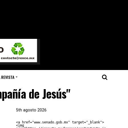
 REVISTA
mpañía de Jesús"
5th agosto 2026
<a href="www.senado.gob.mx" target="_blank">
<img 