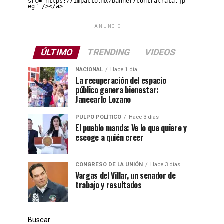
src="https://impacto.mx/banner/contratrata.jp
eg" /></a>
ANUNCIO
ÚLTIMO
TRENDING
VIDEOS
NACIONAL
Hace 1 día
La recuperación del espacio
público genera bienestar:
Janecarlo Lozano
PULPO POLÍTICO
Hace 3 días
El pueblo manda: Ve lo que quiere y
escoge a quién creer
CONGRESO DE LA UNIÓN
Hace 3 días
Vargas del Villar, un senador de
trabajo y resultados
Buscar