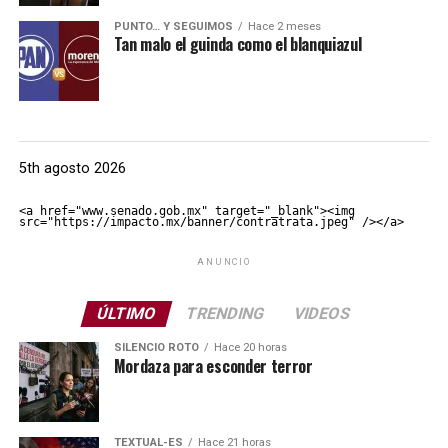
PUNTO… Y SEGUIMOS
Hace 2 meses
Tan malo el guinda como el blanquiazul
5th agosto 2026
<a href="www.senado.gob.mx" target="_blank"><img 
src="https://impacto.mx/banner/contratrata.jpeg" /></a>
ANUNCIO
ÚLTIMO
TRENDING
VIDEOS
SILENCIO ROTO
Hace 20 horas
Mordaza para esconder terror
TEXTUAL-ES
Hace 21 horas