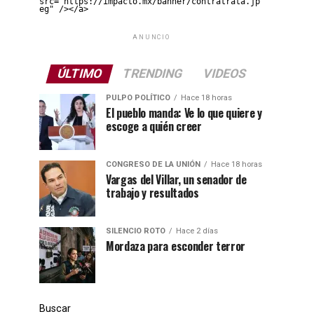
src="https://impacto.mx/banner/contratrata.jp
eg" /></a>
ANUNCIO
ÚLTIMO
TRENDING
VIDEOS
PULPO POLÍTICO
Hace 18 horas
El pueblo manda: Ve lo que quiere y
escoge a quién creer
CONGRESO DE LA UNIÓN
Hace 18 horas
Vargas del Villar, un senador de
trabajo y resultados
SILENCIO ROTO
Hace 2 días
Mordaza para esconder terror
Buscar