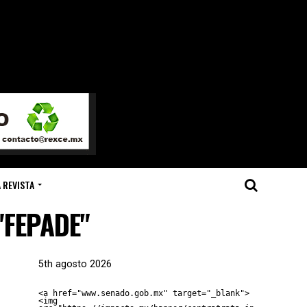
 REVISTA
 "FEPADE"
5th agosto 2026
<a href="www.senado.gob.mx" target="_blank">
<img 