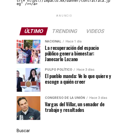
src="https://impacto.mx/banner/contratrata.jp
eg" /></a>
ANUNCIO
ÚLTIMO
TRENDING
VIDEOS
NACIONAL
Hace 1 día
La recuperación del espacio
público genera bienestar:
Janecarlo Lozano
PULPO POLÍTICO
Hace 3 días
El pueblo manda: Ve lo que quiere y
escoge a quién creer
CONGRESO DE LA UNIÓN
Hace 3 días
Vargas del Villar, un senador de
trabajo y resultados
Buscar