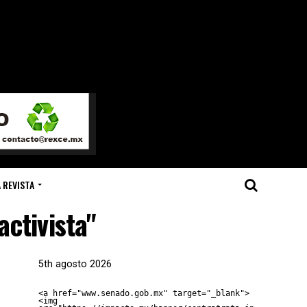
 REVISTA
activista"
5th agosto 2026
<a href="www.senado.gob.mx" target="_blank">
<img 