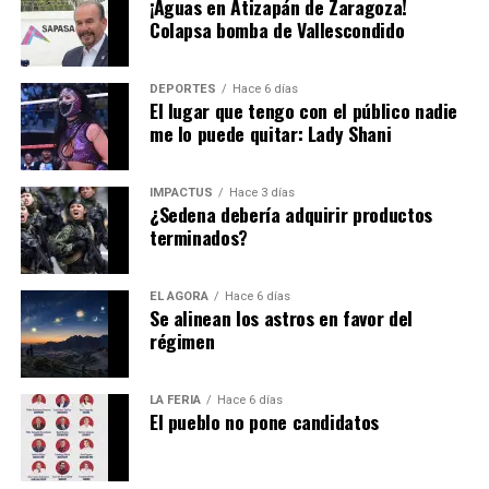
comercializan autopartes de dudosa procedencia, como
¡Aguas en Atizapán de Zaragoza!
Colapsa bomba de Vallescondido
las colonias Doctores, Buenos Aires o Peralvillo.
Alessandra Rojo de la Vega hace un exhorto para realizar
DEPORTES
Hace 6 días
un trabajo conjunto.
El lugar que tengo con el público nadie
me lo puede quitar: Lady Shani
Hasta la fecha todavía es un misterio el motivo de la
IMPACTUS
Hace 3 días
renuncia de
Alfredo Vázquez
… pero es de sabios
¿Sedena debería adquirir productos
terminados?
cambiar de opinión y la decisión está en el escritorio de
Pedro Rodríguez
.
EL ÁGORA
Hace 6 días
Se alinean los astros en favor del
régimen
LA FERIA
Hace 6 días
El pueblo no pone candidatos