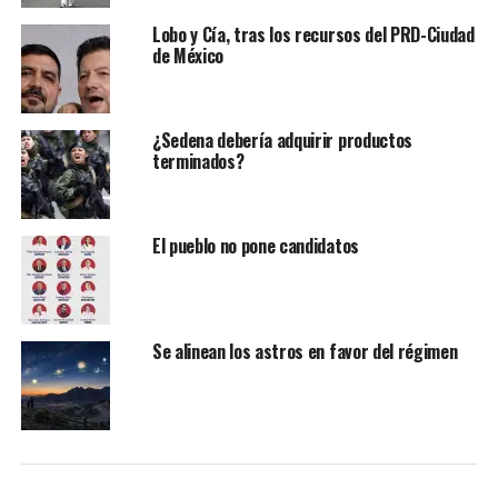
la alcaldesa en su mensaje.
Lobo y Cía, tras los recursos del PRD-Ciudad
de México
Rojo de la Vega informa que durante 2024, su
administración alcanzó un 98.4 por ciento de avance
físico en los proyectos de presupuesto participativo,
¿Sedena debería adquirir productos
además de establecer contacto con más del 80 por
terminados?
ciento de vecinas y vecinos que promovieron los
proyectos, siendo la alcaldía que mejor comunicación
tuvo ellos.
El pueblo no pone candidatos
Se alinean los astros en favor del régimen