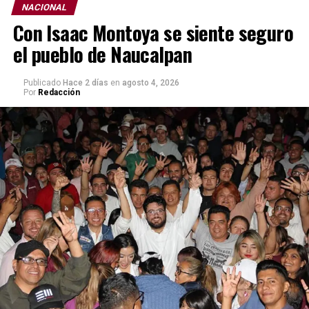
NACIONAL
Con Isaac Montoya se siente seguro
el pueblo de Naucalpan
Publicado
Hace 2 días
en
agosto 4, 2026
Por
Redacción
Alessandra Rojo destaca que desde el primer día de su
administración se planteó como objetivo devolver el
poder a la gente. “Y lo estamos haciendo todos los días.
Con nuestras jornadas de Alcaldía en tus manos,
estamos orientando, escuchando y, sobre todo,
resolviendo directamente en nuestras calles. Llevamos
talleres y capacitaciones a nuestras escuelas, porque la
participación se aprende desde la infancia”, añade.
Asimismo, subrayó que la alcaldía ha estrechado lazos