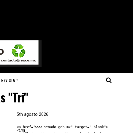
 REVISTA
s "Tri"
5th agosto 2026
<a href="www.senado.gob.mx" target="_blank">
<img 