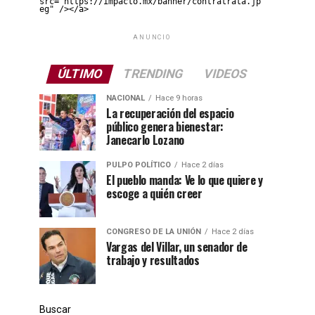
src="https://impacto.mx/banner/contratrata.jp
eg" /></a>
ANUNCIO
ÚLTIMO
TRENDING
VIDEOS
NACIONAL
Hace 9 horas
La recuperación del espacio
público genera bienestar:
Janecarlo Lozano
PULPO POLÍTICO
Hace 2 días
El pueblo manda: Ve lo que quiere y
escoge a quién creer
CONGRESO DE LA UNIÓN
Hace 2 días
Vargas del Villar, un senador de
trabajo y resultados
Buscar