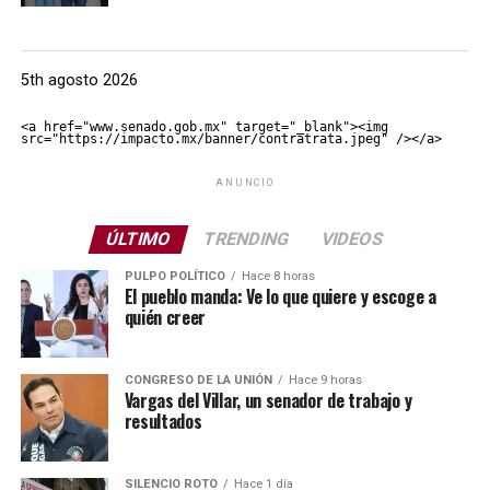
5th agosto 2026
<a href="www.senado.gob.mx" target="_blank"><img 
src="https://impacto.mx/banner/contratrata.jpeg" /></a>
ANUNCIO
ÚLTIMO
TRENDING
VIDEOS
PULPO POLÍTICO
Hace 8 horas
El pueblo manda: Ve lo que quiere y escoge a
quién creer
CONGRESO DE LA UNIÓN
Hace 9 horas
Vargas del Villar, un senador de trabajo y
resultados
SILENCIO ROTO
Hace 1 día