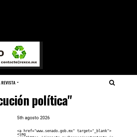
 REVISTA
ución política"
5th agosto 2026
<a href="www.senado.gob.mx" target="_blank">
<img 