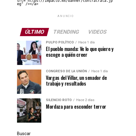
src="https://impacto.mx/banner/contratrata.jp
eg" /></a>
ANUNCIO
ÚLTIMO
TRENDING
VIDEOS
PULPO POLÍTICO
Hace 1 día
El pueblo manda: Ve lo que quiere y
escoge a quién creer
CONGRESO DE LA UNIÓN
Hace 1 día
Vargas del Villar, un senador de
trabajo y resultados
SILENCIO ROTO
Hace 2 días
Mordaza para esconder terror
Buscar