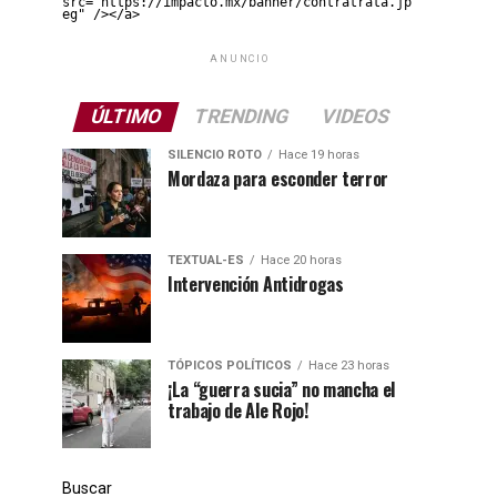
src="https://impacto.mx/banner/contratrata.jp
eg" /></a>
ANUNCIO
ÚLTIMO
TRENDING
VIDEOS
SILENCIO ROTO
Hace 19 horas
Mordaza para esconder terror
TEXTUAL-ES
Hace 20 horas
Intervención Antidrogas
TÓPICOS POLÍTICOS
Hace 23 horas
¡La “guerra sucia” no mancha el
trabajo de Ale Rojo!
Buscar