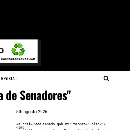
 REVISTA
a de Senadores"
5th agosto 2026
<a href="www.senado.gob.mx" target="_blank">
<img 