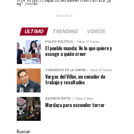
src="https://impacto.mx/banner/contratrata.jp
eg" /></a>
ANUNCIO
ÚLTIMO
TRENDING
VIDEOS
PULPO POLÍTICO
Hace 21 horas
El pueblo manda: Ve lo que quiere y
escoge a quién creer
CONGRESO DE LA UNIÓN
Hace 21 horas
Vargas del Villar, un senador de
trabajo y resultados
SILENCIO ROTO
Hace 2 días
Mordaza para esconder terror
Buscar