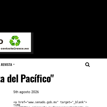
 REVISTA
a del Pacífico"
5th agosto 2026
<a href="www.senado.gob.mx" target="_blank">
<img 