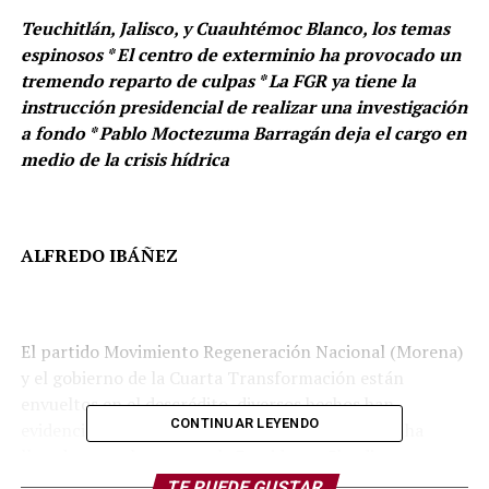
Teuchitlán, Jalisco, y Cuauhtémoc Blanco, los temas
espinosos * El centro de exterminio ha provocado un
tremendo reparto de culpas * La FGR ya tiene la
instrucción presidencial de realizar una investigación
a fondo * Pablo Moctezuma Barragán deja el cargo en
medio de la crisis hídrica
ALFREDO IBÁÑEZ
El partido Movimiento Regeneración Nacional (Morena)
y el gobierno de la Cuarta Transformación están
envueltos en el descrédito, diversos hechos han
CONTINUAR LEYENDO
evidenciado su mala actuación… y esta situación ha
llevado entre las patas a la Presidenta Claudia
Sheinbaum Pardo.
TE PUEDE GUSTAR