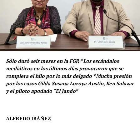
Sólo duró seis meses en la FGR * Los escándalos
mediáticos en los últimos días provocaron que se
rompiera el hilo por lo más delgado * Mucha presión
por los casos Gilda Susana Lozoya Austin, Ken Salazar
y el piloto apodado “El Jando”
La Primera Mandataria tuvo que salir y dar la cara frente
al caso, una herencia de su antecesor, Andrés Manuel
ALFREDO IBÁÑEZ
López Obrador, quien defendió con pasión al
exfutbolista… y esta losa pesa demasiado.