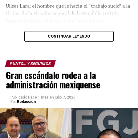
Ulises Lara, el hombre que le hacía el “trabajo sucio” a la
titular de la Fiscalía General de la República (FGR),
Ernestina Godoy Ramos, se fue “por motivos
personales”, pero más bien lo corrieron de esa
dependencia donde desempeñaba dos cargos: De vocero
CONTINUAR LEYENDO
y ser fiscal Especial en Investigación de Asuntos
Relevantes.
PUNTO… Y SEGUIMOS
Gran escándalo rodea a la
En teoría, tener dos funciones le debió redituar doble
administración mexiquense
salario, es lo más normal dentro del marco de la Ley
Federal del Trabajo.
Publicado
Hace 1 mes
en
julio 7, 2026
Por
Redacción