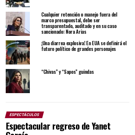
Julliard en Nueva York.
Cursó estudios también en la Universidad Metodista del
Cualquier retención o manejo fuera del
marco presupuestal, debe ser
Sur en la ciudad de Dallas, Texas. Casó con la jovencita
transparentado, auditado y en su caso
Eva María Zuk de origen ucraniano formada en Caracas,
sancionado: Nora Arias
Venezuela.
¡Una diarrea explosiva! En EUA se definirá el
futuro político de grandes personajes
“Chivas” y “Sapos” guindas
ESPECTÁCULOS
Espectacular regreso de Yanet