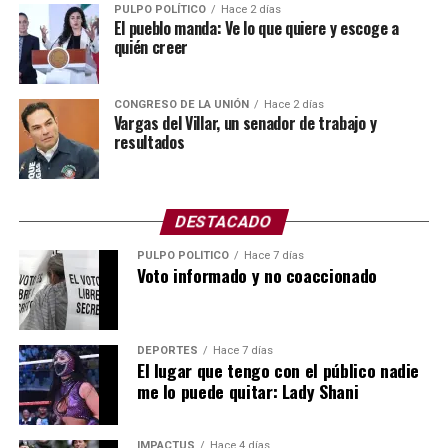
PULPO POLÍTICO
Hace 2 días
realizárselos”, agrega.
El pueblo manda: Ve lo que quiere y escoge a
quién creer
Gamaliel Román hace un llamado para que conozcan sus
tratamientos y pidió a sus clientes estar pendientes de
CONGRESO DE LA UNIÓN
Hace 2 días
sus redes sociales, ya que hará la invitación formal el
Vargas del Villar, un senador de trabajo y
mes entrante a su ya legendaria “botox party 2026”.
resultados
Con esta presencia e ingresos, Yanet García ha
demostrado que puede reinventarse y capitalizar su
DESTACADO
imagen en distintos espacios mediáticos, consolidando
PULPO POLÍTICO
Hace 7 días
su posición tanto en el mundo fitness como en la
Voto informado y no coaccionado
industria del entretenimiento digital.
DEPORTES
Hace 7 días
El lugar que tengo con el público nadie
me lo puede quitar: Lady Shani
En diversas entrevistas Bátiz desliza aspectos de su
carácter: el reportero Antonio le conoció en una noche
IMPACTUS
Hace 4 días