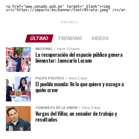
<a href="www.senado.gob.mx" target="_blank"><img 
src="https://impacto.mx/banner/contratrata.jpeg" /></a>
ANUNCIO
ÚLTIMO
TRENDING
VIDEOS
NACIONAL
Hace 12 horas
La recuperación del espacio público genera
bienestar: Janecarlo Lozano
PULPO POLÍTICO
Hace 2 días
El pueblo manda: Ve lo que quiere y escoge a
quién creer
CONGRESO DE LA UNIÓN
Hace 3 días
Vargas del Villar, un senador de trabajo y
resultados