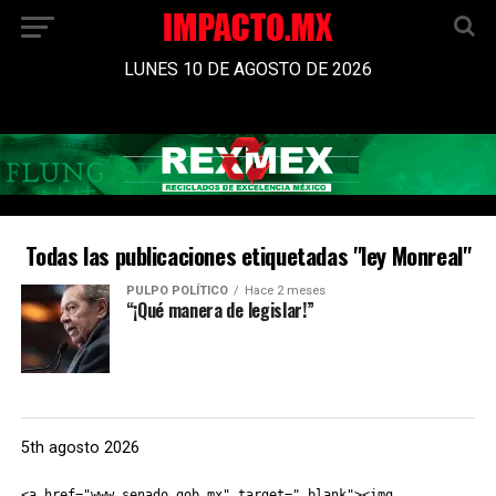
LUNES 10 DE AGOSTO DE 2026
Todas las publicaciones etiquetadas "ley Monreal"
PULPO POLÍTICO
Hace 2 meses
“¡Qué manera de legislar!”
5th agosto 2026
<a href="www.senado.gob.mx" target="_blank"><img 