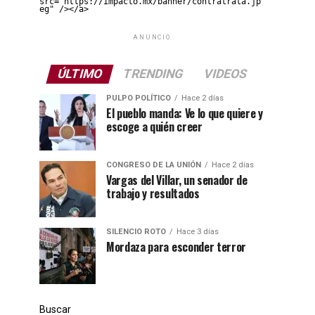
src="https://impacto.mx/banner/contratrata.jp
eg" /></a>
ANUNCIO
ÚLTIMO
TRENDING
VIDEOS
PULPO POLÍTICO
Hace 2 días
El pueblo manda: Ve lo que quiere y
escoge a quién creer
CONGRESO DE LA UNIÓN
Hace 2 días
Vargas del Villar, un senador de
trabajo y resultados
SILENCIO ROTO
Hace 3 días
Mordaza para esconder terror
Buscar