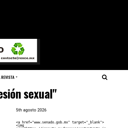
 REVISTA
esión sexual"
5th agosto 2026
<a href="www.senado.gob.mx" target="_blank">
<img 