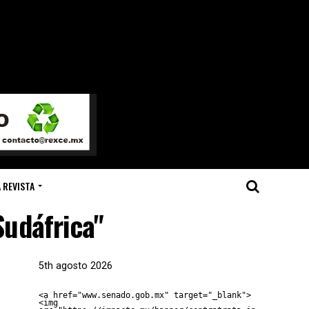
 REVISTA
Sudáfrica"
5th agosto 2026
<a href="www.senado.gob.mx" target="_blank">
<img 