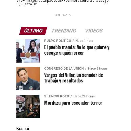
src="https://impacto.mx/banner/contratrata.jp
eg" /></a>
ANUNCIO
ÚLTIMO
TRENDING
VIDEOS
PULPO POLÍTICO
Hace 1 hora
El pueblo manda: Ve lo que quiere y
escoge a quién creer
CONGRESO DE LA UNIÓN
Hace 2 horas
Vargas del Villar, un senador de
trabajo y resultados
SILENCIO ROTO
Hace 24 horas
Mordaza para esconder terror
Buscar