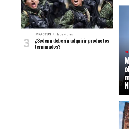
IMPACTUS
Hace 4 días
¿Sedena debería adquirir productos
terminados?
NA
M
o
m
N