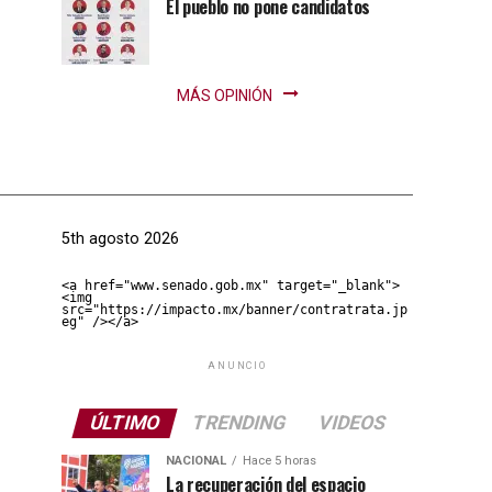
El pueblo no pone candidatos
MÁS OPINIÓN
5th agosto 2026
<a href="www.senado.gob.mx" target="_blank">
<img 
src="https://impacto.mx/banner/contratrata.jp
eg" /></a>
ANUNCIO
ÚLTIMO
TRENDING
VIDEOS
NACIONAL
Hace 5 horas
La recuperación del espacio