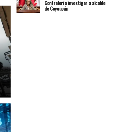
Contraloría investigar a alcalde
de Coyoacán