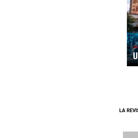
TE
U
LA REV