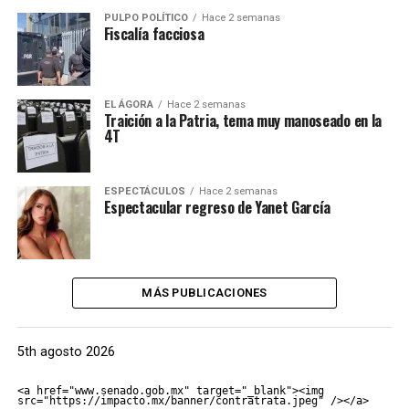
PULPO POLÍTICO
Hace 2 semanas
Fiscalía facciosa
EL ÁGORA
Hace 2 semanas
Traición a la Patria, tema muy manoseado en la
4T
ESPECTÁCULOS
Hace 2 semanas
Espectacular regreso de Yanet García
MÁS PUBLICACIONES
5th agosto 2026
<a href="www.senado.gob.mx" target="_blank"><img 
src="https://impacto.mx/banner/contratrata.jpeg" /></a>