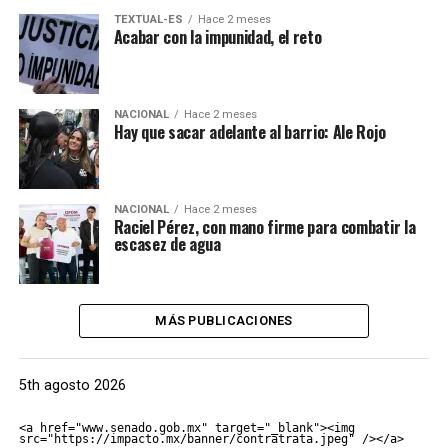
TEXTUAL-ES
Hace 2 meses
Acabar con la impunidad, el reto
NACIONAL
Hace 2 meses
Hay que sacar adelante al barrio: Ale Rojo
NACIONAL
Hace 2 meses
Raciel Pérez, con mano firme para combatir la
escasez de agua
MÁS PUBLICACIONES
5th agosto 2026
<a href="www.senado.gob.mx" target="_blank"><img 
src="https://impacto.mx/banner/contratrata.jpeg" /></a>